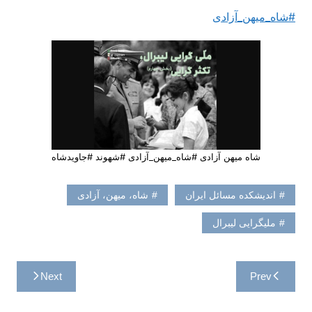
#شاه_میهن_آزادی
شاه میهن آزادی #شاه_میهن_آزادی #شهوند #جاویدشاه
اندیشکده مسائل ایران
شاه، میهن، آزادی
ملیگرایی لیبرال
راهبری
Next
Prev
نوشته