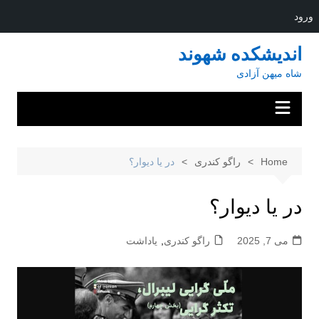
ورود
Ski
اندیشکده شهوند
t
شاه میهن آزادی
conten
Home
راگو کندری
در یا دیوار؟
در یا دیوار؟
می 7, 2025
راگو کندری
,
یاداشت