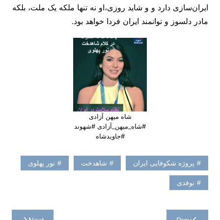
ایران‌سازی دارد و و شاید روزی،او نه تنها ملکه یک ملت، بلکه
مادر دلسوز و توانمند ایران فردا خواهد بود.
شاه میهن آزادی
#شاه_میهن_آزادی #شهوند
#جاویدشاه
پروژه شکوفایی ایران
شاهدخت
نور پهلوی
نوفدی
راهبری