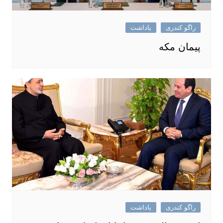
راگو کندری
یاداشت
پیمان مکه
راگو کندری
یاداشت