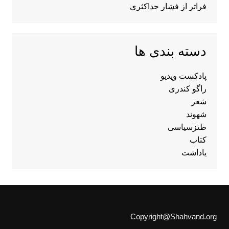
فراتر از فشار حداکثری
دسته بندی ها
پادکست ویدیو
راگو کندری
شعر
شهوند
طنزسیاسی
کتاب
یاداشت
Copyright@Shahvand.org