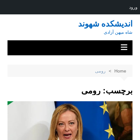
ورود
Ski
اندیشکده شهوند
t
شاه میهن آزادی
conten
Home
رومی
برچسب:
رومی