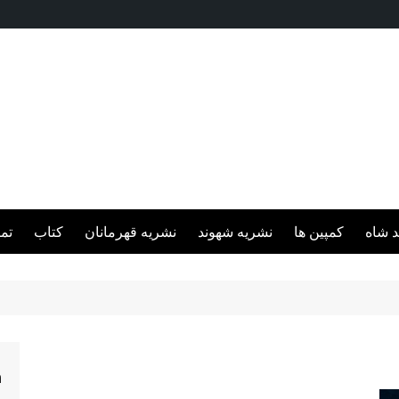
د شاه
کمپین ها
نشریه شهوند
نشریه قهرمانان
کتاب
تم
h