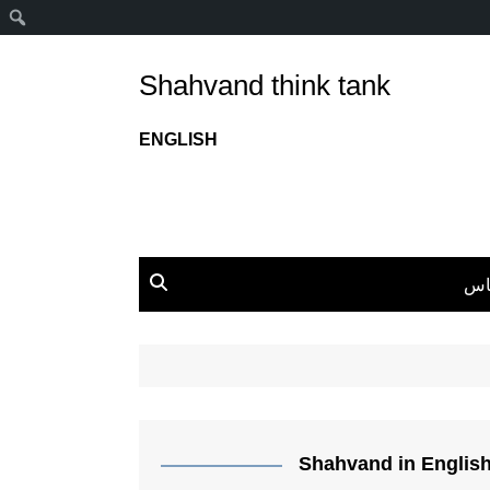
ج
Shahvand think tank
ENGLISH
اس
Shahvand in Englis