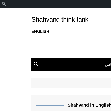
ج
Shahvand think tank
ENGLISH
اس
Shahvand in Englis