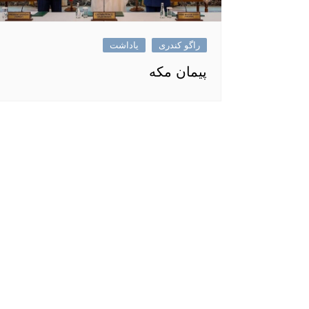
راگو کندری
یاداشت
پیمان مکه