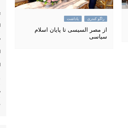
پ
راگو کندری
یاداشت
ا
از مصر السیسی تا پایان اسلام
سیاسی
س
ا
ا
م
د
ف