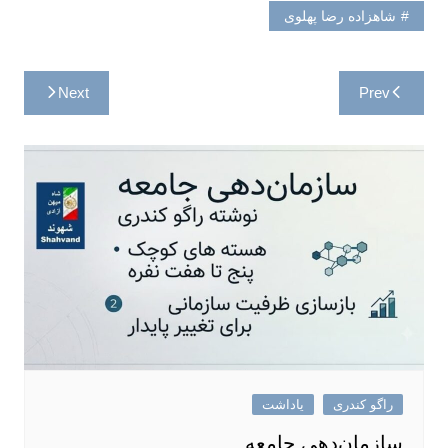
شاهزاده رضا پهلوی
راهبری
Next
Prev
نوشته
راگو کندری
یاداشت
سازمان‌دهی جامعه