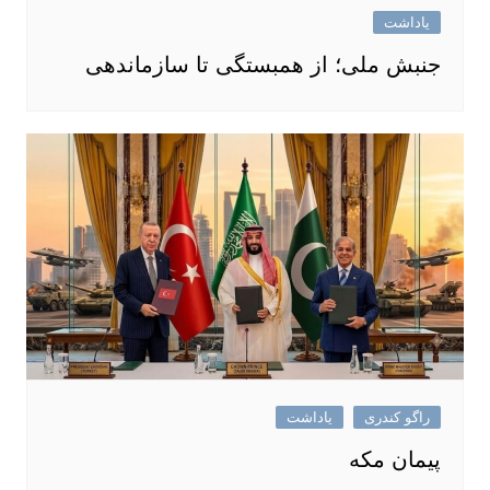
یاداشت
جنبش ملی؛ از همبستگی تا سازماندهی
راگو کندری
یاداشت
پیمان مکه