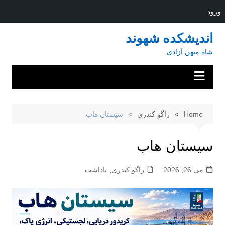
ورود
Ski
اندیشکده شهوند
t
شاه میهن آزادی
conten
Home
راگو کندری
سیستان هاب
سیستان هاب
می 26, 2026
راگو کندری
,
یاداشت