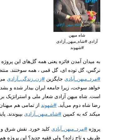
شاه میهن
آزادی #شاه_میهن_آزادی
#شهوند
به میدان آمدن فائزه یعنی همه گل‌های این پروژ
نرگس، گل توده ای، گل قمی ، همه سوختند. منتظر
#مرد_میهن_آبادی
جایگزین
#زن_زندگی_آزادی
می‌ش
خواهد سوخت، زیرا جامعه ایران بیدار شده و بشدت
است. شاه میهن آزادی شعار ملی و استراتژیک برا
رضا شاه دوم می‌آید.
#شهوند
از تمامی هم میهنان
میکند که به کمپین
#شاه_میهن_آزادی
بپیوندند. پای
پروژه
#مرد_میهن_آبادی
کلید خورد. نقش شرق و غ
ظریف و تاج زاده؟ ولی فقیه جدید؟ این پروژه هم