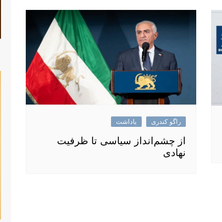
راگو کندری
یاداشت
از چشم‌انداز سیاسی تا ظرفیت
نهادی