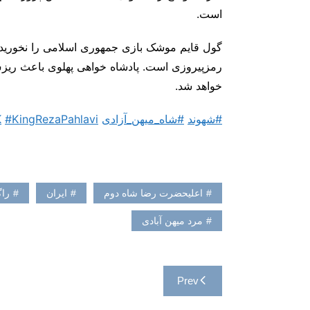
است.
گول قایم موشک بازی جمهوری اسلامی را نخورید، 
رمزپیروزی است. پادشاه خواهی پهلوی باعث ریزش
خواهد شد.
#شهوند
#شاه_میهن_آزادی
#KingRezaPahlavi
K
اعلیحضرت رضا شاه دوم
ایران
راگ
مرد میهن آبادی
راهبری
Prev
نوشته