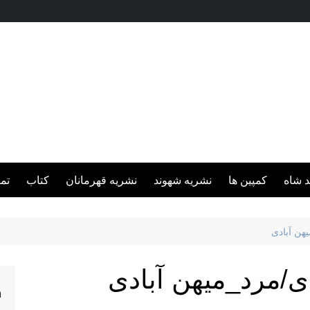
د شاه
کمپین ها
نشریه شهوند
نشریه قهرمانان
کتاب
تم
هن آبادی
ی/مرد_میهن آبادی
h