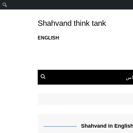
ج
Shahvand think tank
ENGLISH
اس
Shahvand in Englis