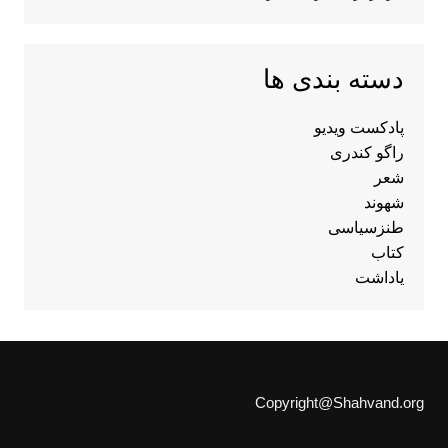
دسته بندی ها
پادکست ویدیو
راگو کندری
شعر
شهوند
طنزسیاسی
کتاب
یاداشت
Copyright@Shahvand.org