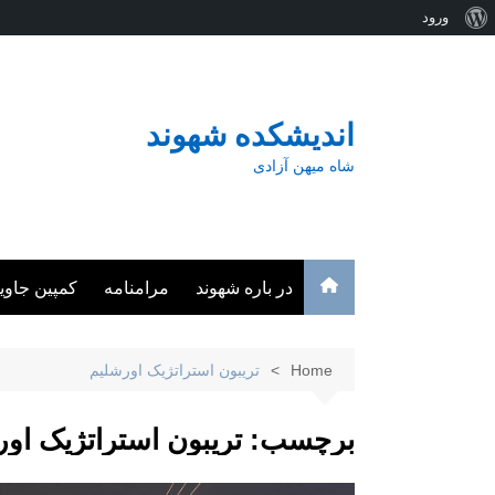
درباره
ورود
Ski
وردپرس
t
conten
اندیشکده شهوند
شاه میهن آزادی
در باره شهوند
مرامنامه
کمپین جاوی
Home
تریبون استراتژیک اورشلیم
برچسب:
تریبون استراتژیک او