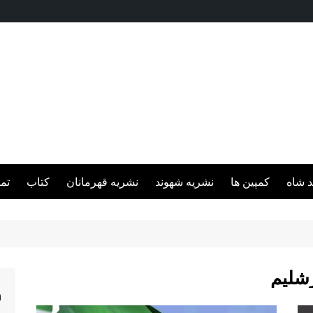
د شاه
کمپین ها
نشریه شهوند
نشریه قهرمانان
کتاب
تم
رشلیم
h