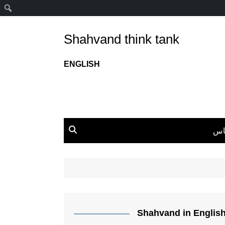
ج
Shahvand think tank
ENGLISH
اس
Shahvand in Englis