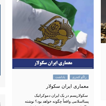
راگو کندری
یاداشت
معماری ایران سکولار
سکولاریسم در یک ایران دموکراتیک
پسااسلامی واقعاً چگونه خواهد بود؟ نوشته
k