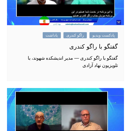
پادکست ویدیو
راگو کندری
یاداشت
گفتگو با راگو کندری
گفتگو با راگو کندری — مدیر اندیشکده شهوند، با
تلویزیون نهاد آزادی