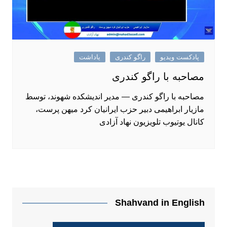
پادکست ویدیو
راگو کندری
یاداشت
مصاحبه با راگو کندری
مصاحبه با راگو کندری — مدیر اندیشکده شهوند، توسط
مازیار ابراهیمی دبیر حزب ایرانیان کرد میهن پرست،
کانال یوتیوب تلویزیون نهاد آزادی
Shahvand in English