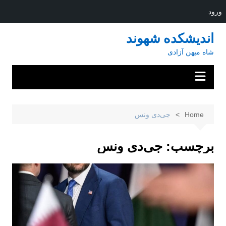
ورود
Ski
اندیشکده شهوند
t
شاه میهن آزادی
conten
Home
جی‌دی ونس
برچسب:
جی‌دی ونس