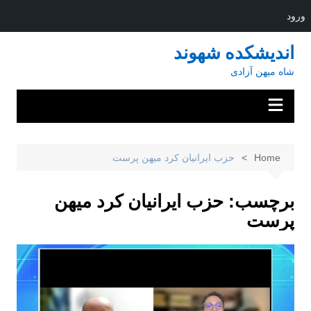
ورود
Ski
اندیشکده شهوند
t
شاه میهن آزادی
conten
Home
حزب ایرانیان کرد میهن پرست
برچسب:
حزب ایرانیان کرد میهن
پرست