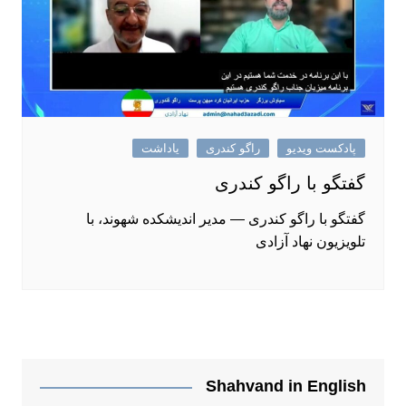
پادکست ویدیو
راگو کندری
یاداشت
گفتگو با راگو کندری
گفتگو با راگو کندری — مدیر اندیشکده شهوند، با
تلویزیون نهاد آزادی
Shahvand in English