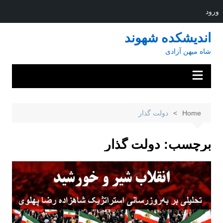
ورود
Ski
اندیشکده شهوند
t
شاه میهن آزادی
conten
Home
دولت گذار
برچسب:
دولت گذار