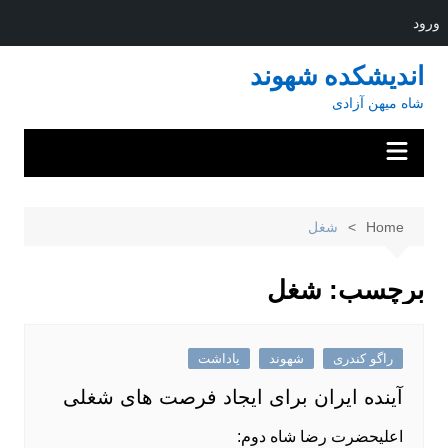
ورود
Ski
اندیشکده شهوند
t
شاه میهن آزادی
conten
Home
شغل
برچسب:
شغل
راگو کندری
شهوند
یاداشت
آینده ایران برای ایجاد فرصت های شغلی
اعلیحضرت رضا شاه دوم: