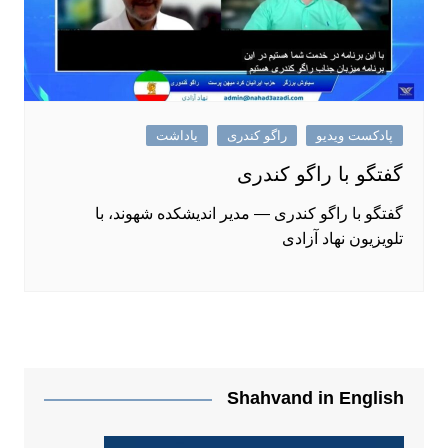
پادکست ویدیو
راگو کندری
یاداشت
گفتگو با راگو کندری
گفتگو با راگو کندری — مدیر اندیشکده شهوند، با
تلویزیون نهاد آزادی
Shahvand in English