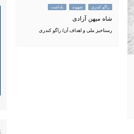
راگو کندری
شهوند
یاداشت
شاه میهن آزادی
رستاخیز ملی و اهداف آن/ راگو کندری
k