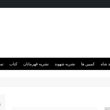
د شاه
کمپین ها
نشریه شهوند
نشریه قهرمانان
کتاب
تم
h