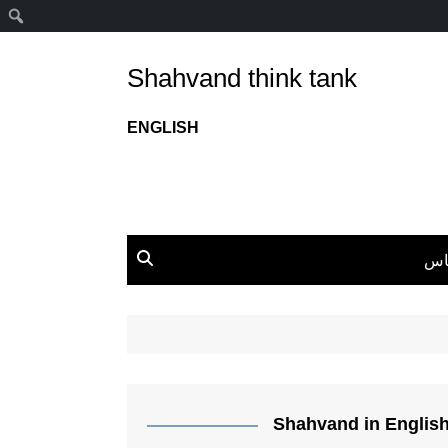
ج
Shahvand think tank
ENGLISH
اس
Shahvand in Englis