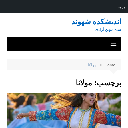
ورود
Ski
اندیشکده شهوند
t
شاه میهن آزادی
conten
Home
مولانا
برچسب:
مولانا