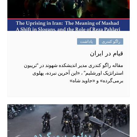
راگو کندری
یاداشت
قیام در ایران
مقاله راگو کندری مدیر اندیشکده شهوند در “تریبون
استراتژیک اورشلیم” ، «این آخرین نبرده، پهلوی
برمی‌گرده» و «جاوید شاه»