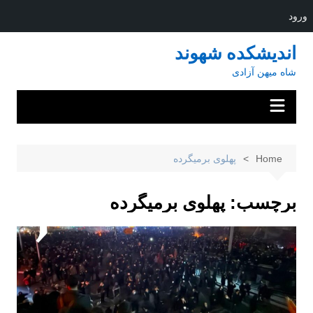
ورود
Ski
اندیشکده شهوند
t
شاه میهن آزادی
conten
Home
پهلوی برمیگرده
برچسب:
پهلوی برمیگرده