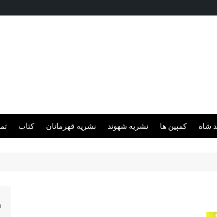
د شاه
کمپین ها
نشریه شهوند
نشریه قهرمانان
کتاب
تم
h