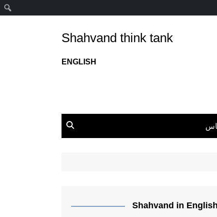
ج
Shahvand think tank
ENGLISH
اس
Shahvand in Englis