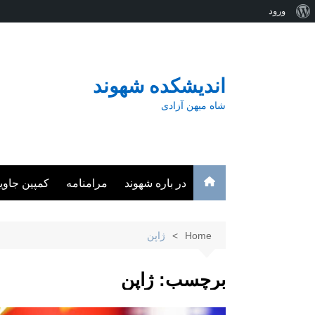
درباره
ورود
Ski
وردپرس
t
conten
اندیشکده شهوند
شاه میهن آزادی
در باره شهوند
مرامنامه
کمپین جاوی
Home
ژاپن
برچسب:
ژاپن