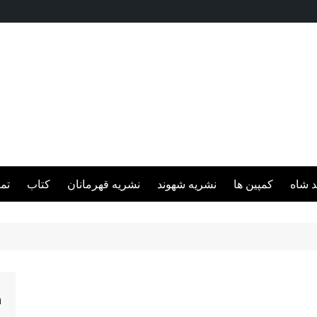
د شاه
کمپین ها
نشریه شهوند
نشریه قهرمانان
کتاب
تم
h