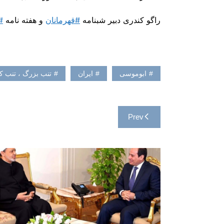
راگو کندری دبیر شبنامه
#قهرمانان
و هفته نامه
#
ابوموسی
ایران
تنب بزرگ ، تنب 
راهبری
Prev
نوشته