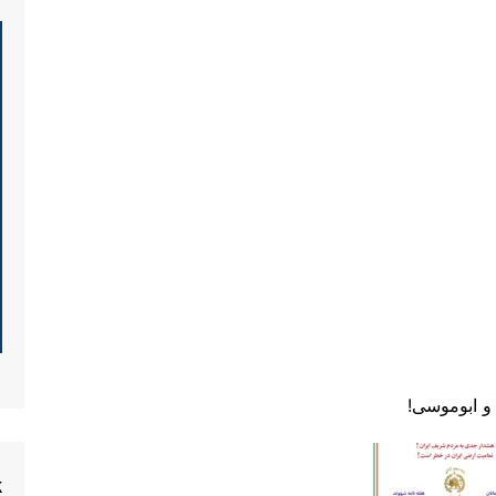
و ابوموسی!
k