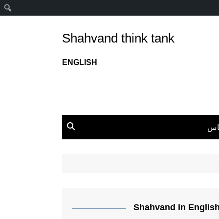
ج
Shahvand think tank
ENGLISH
اس
Shahvand in Englis