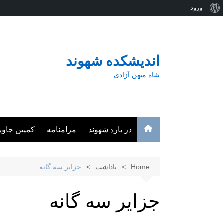
درباره
ورود
Ski
وردپرس
t
conten
اندیشکده شهوند
شاه میهن آزادی
در باره شهوند
مرامنامه
کمپین جاوی
Home
یاداشت
جزایر سه گانه
جزایر سه گانه