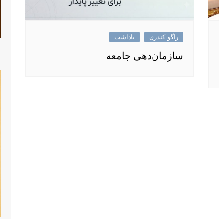
راگو کندری
یاداشت
سازمان‌دهی جامعه