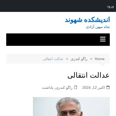
ورود
Ski
اندیشکده شهوند
t
شاه میهن آزادی
conten
Home
راگو کندری
عدالت انتقالی
عدالت انتقالی
اکتبر 12, 2024
راگو کندری
,
یاداشت