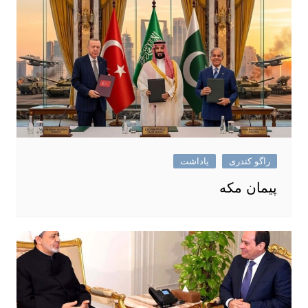
راگو کندری
یاداشت
پیمان مکه