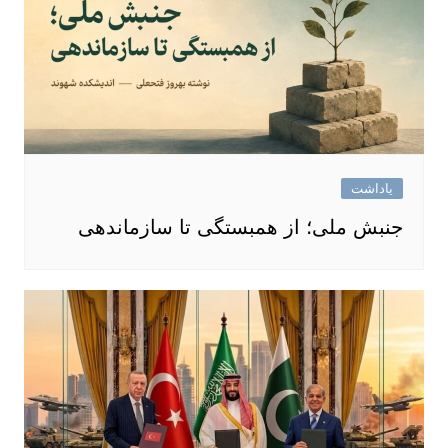
یاداشت
جنبش ملی؛ از همبستگی تا سازماندهی