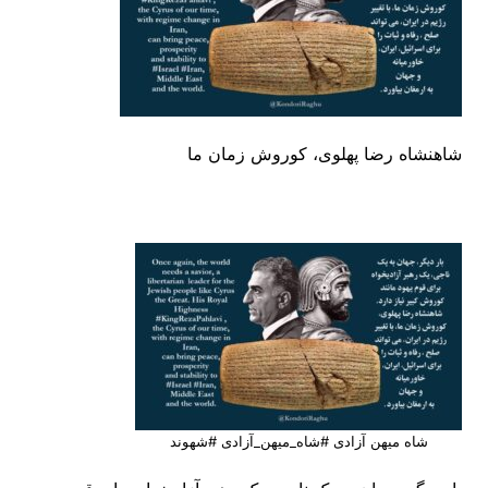
شاهنشاه رضا پهلوی، کوروش زمان ما
شاه میهن آزادی #شاه_میهن_آزادی #شهوند