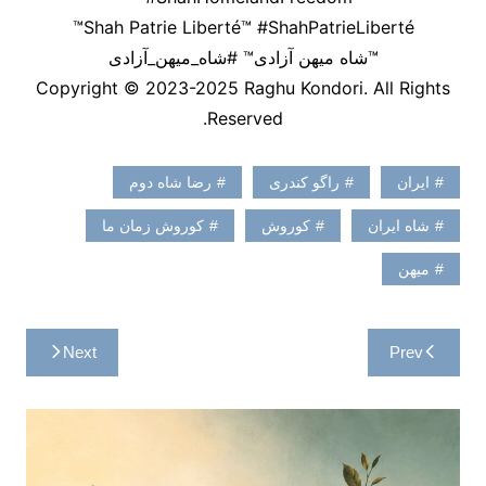
Shah Patrie Liberté™ #ShahPatrieLiberté™
™شاه میهن آزادی™ #شاه_میهن_آزادی
Copyright © 2023-2025 Raghu Kondori. All Rights
Reserved.
ایران
راگو کندری
رضا شاه دوم
شاه ایران
کوروش
کوروش زمان ما
میهن
راهبری
Next
Prev
نوشته