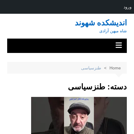
ورود
Ski
اندیشکده شهوند
t
شاه میهن آزادی
conten
Home
طنزسیاسی
دسته:
طنزسیاسی