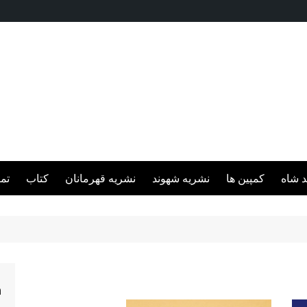
د شاه
کمپین ها
نشریه شهوند
نشریه قهرمانان
کتاب
تم
h