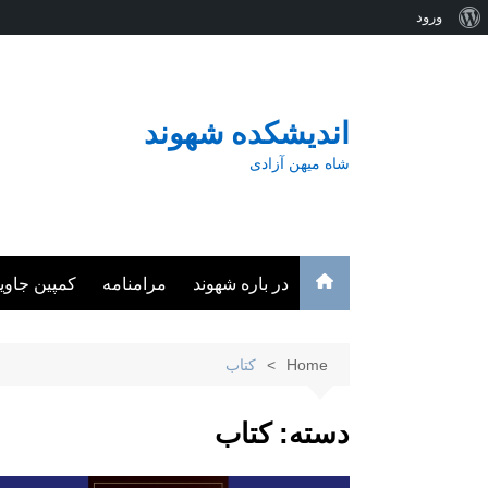
درباره
ورود
Ski
وردپرس
t
conten
اندیشکده شهوند
شاه میهن آزادی
در باره شهوند
مرامنامه
کمپین جاوی
Home
کتاب
دسته:
کتاب