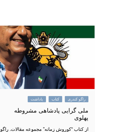
راگو کندری
کتاب
یاداشت
ملی گرایی پادشاهی مشروطه
پهلوی
از کتاب “کوروش زمانه” مجموعه مقالات. راگو