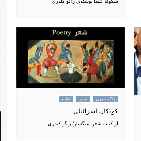
شکوفا کنید! نوشته‌ی راگو کندری
راگو کندری
شعر
کتاب
کودکان اسرائیلی
از کتاب شعر سنگسار/ راگو کندری