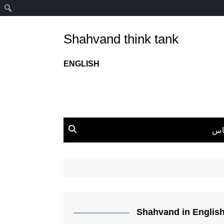
ج
Shahvand think tank
ENGLISH
اس
Shahvand in Englis