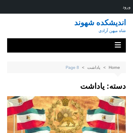
ورود
Ski
اندیشکده شهوند
t
شاه میهن آزادی
conten
Home
یاداشت
Page 8
دسته:
یاداشت