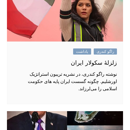
راگو کندری
یاداشت
زلزلهٔ سکولار ایران
نوشته راگو کندری، در نشریه تریبون استراتژیک
اورشلیم. چگونه گسست ایران پایه ‌های حکومت
اسلامی را می‌لرزاند.