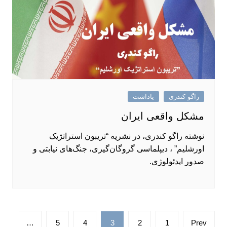
راگو کندری
یاداشت
مشکل واقعی ایران
نوشته راگو کندری، در نشریه “تریبون استراتژیک
اورشلیم” ، دیپلماسی گروگان‌گیری، جنگ‌های نیابتی و
صدور ایدئولوژی.
صفحه‌بندی
…
5
4
3
2
1
Prev