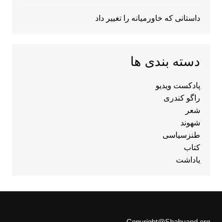
داستانی که خاورمیانه را تغییر داد
دسته بندی ها
پادکست ویدیو
راگو کندری
شعر
شهوند
طنزسیاسی
کتاب
یاداشت
Copyright@Shahvand.org