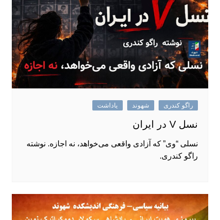
راگو کندری
شهوند
یاداشت
نسل V در ایران
نسلی “وی” که آزادی واقعی می‌خواهد، نه اجازه. نوشته‌
راگو کندری.