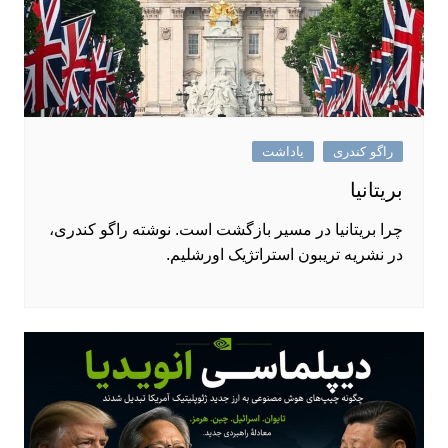
راگو کندری
یاداشت
بریتانیا
چرا بریتانیا در مسیر بازگشت است. نوشته راگو کندری،
در نشریه تریبون استراتژیک اورشلیم.