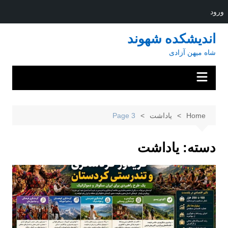
ورود
Ski
اندیشکده شهوند
t
شاه میهن آزادی
conten
Home
یاداشت
Page 3
دسته:
یاداشت