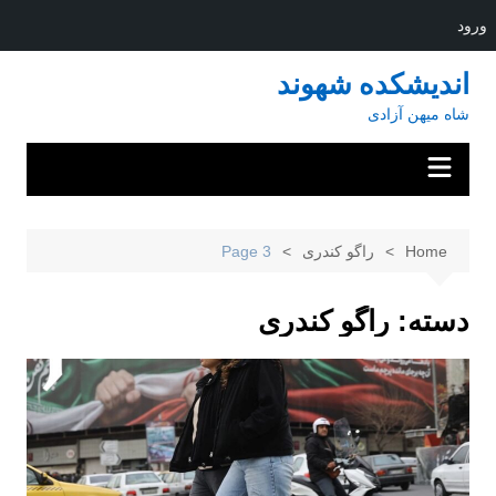
ورود
Ski
اندیشکده شهوند
t
شاه میهن آزادی
conten
Home
راگو کندری
Page 3
دسته:
راگو کندری