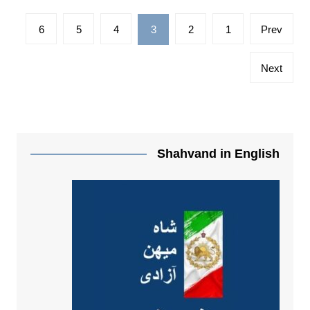
صفحه‌بندی
6
5
4
3
2
1
Prev
نوشته‌ها
Next
Shahvand in English