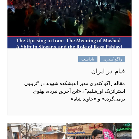
راگو کندری
یاداشت
قیام در ایران
مقاله راگو کندری مدیر اندیشکده شهوند در “تریبون
استراتژیک اورشلیم” ، «این آخرین نبرده، پهلوی
برمی‌گرده» و «جاوید شاه»