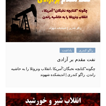
راگو کندری
یاداشت
نفت مقدم بر آزادی
چگونه”کتابچه نخبگان“آمریکا ،انقلاب ونزوئلا را به حاشیه
راندن. راگو کندری | اندیشکده شهوند