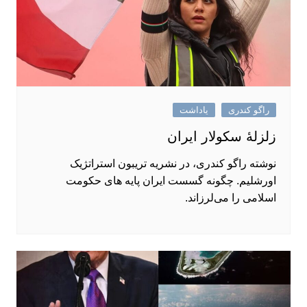
راگو کندری
یاداشت
زلزلهٔ سکولار ایران
نوشته راگو کندری، در نشریه تریبون استراتژیک
اورشلیم. چگونه گسست ایران پایه ‌های حکومت
اسلامی را می‌لرزاند.