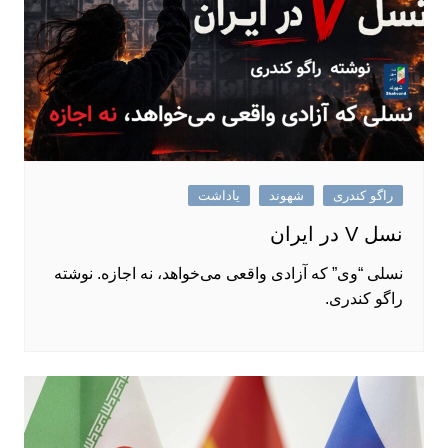
راگو کندری
شهوند
یاداشت
نسل V در ایران
نسلی “وی” که آزادی واقعی می‌خواهد، نه اجازه. نوشته‌
راگو کندری.