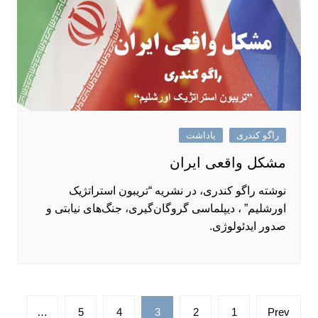
راگو کندری
یاداشت
مشکل واقعی ایران
نوشته راگو کندری، در نشریه “تریبون استراتژیک
اورشلیم” ، دیپلماسی گروگان‌گیری، جنگ‌های نیابتی و
صدور ایدئولوژی.
صفحه‌بندی
…
5
4
3
2
1
Prev