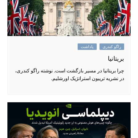
راگو کندری
یاداشت
بریتانیا
چرا بریتانیا در مسیر بازگشت است. نوشته راگو کندری،
در نشریه تریبون استراتژیک اورشلیم.