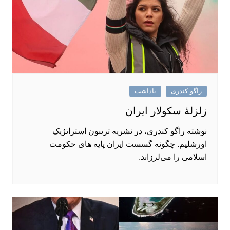
راگو کندری
یاداشت
زلزلهٔ سکولار ایران
نوشته راگو کندری، در نشریه تریبون استراتژیک
اورشلیم. چگونه گسست ایران پایه ‌های حکومت
اسلامی را می‌لرزاند.