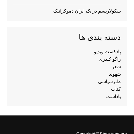
سکولاریسم در یک ایران دموکراتیک
دسته بندی ها
پادکست ویدیو
راگو کندری
شعر
شهوند
طنزسیاسی
کتاب
یاداشت
Copyright@Shahvand.org