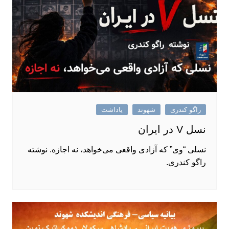
راگو کندری
شهوند
یاداشت
نسل V در ایران
نسلی “وی” که آزادی واقعی می‌خواهد، نه اجازه. نوشته‌
راگو کندری.